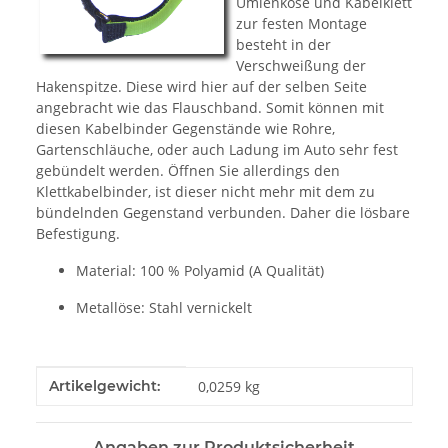
Umlenköse und Kabelklett
zur festen Montage
besteht in der
Verschweißung der
Hakenspitze. Diese wird hier auf der selben Seite
angebracht wie das Flauschband. Somit können mit
diesen Kabelbinder Gegenstände wie Rohre,
Gartenschläuche, oder auch Ladung im Auto sehr fest
gebündelt werden. Öffnen Sie allerdings den
Klettkabelbinder, ist dieser nicht mehr mit dem zu
bündelnden Gegenstand verbunden. Daher die lösbare
Befestigung.
Material: 100 % Polyamid (A Qualität)
Metallöse: Stahl vernickelt
Produkteigenschaft
Wert
Artikelgewicht:
0,0259
kg
Angaben zur Produktsicherheit