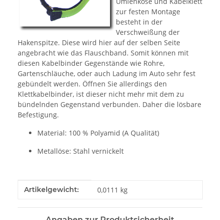
Umlenköse und Kabelklett
zur festen Montage
besteht in der
Verschweißung der
Hakenspitze. Diese wird hier auf der selben Seite
angebracht wie das Flauschband. Somit können mit
diesen Kabelbinder Gegenstände wie Rohre,
Gartenschläuche, oder auch Ladung im Auto sehr fest
gebündelt werden. Öffnen Sie allerdings den
Klettkabelbinder, ist dieser nicht mehr mit dem zu
bündelnden Gegenstand verbunden. Daher die lösbare
Befestigung.
Material: 100 % Polyamid (A Qualität)
Metallöse: Stahl vernickelt
Produkteigenschaft
Wert
Artikelgewicht:
0,0111
kg
Angaben zur Produktsicherheit