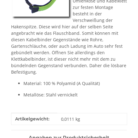
Umlenköse und Kabelklett
zur festen Montage
besteht in der
Verschweißung der
Hakenspitze. Diese wird hier auf der selben Seite
angebracht wie das Flauschband. Somit können mit
diesen Kabelbinder Gegenstände wie Rohre,
Gartenschläuche, oder auch Ladung im Auto sehr fest
gebündelt werden. Öffnen Sie allerdings den
Klettkabelbinder, ist dieser nicht mehr mit dem zu
bündelnden Gegenstand verbunden. Daher die lösbare
Befestigung.
Material: 100 % Polyamid (A Qualität)
Metallöse: Stahl vernickelt
Produkteigenschaft
Wert
Artikelgewicht:
0,0111
kg
Angaben zur Produktsicherheit