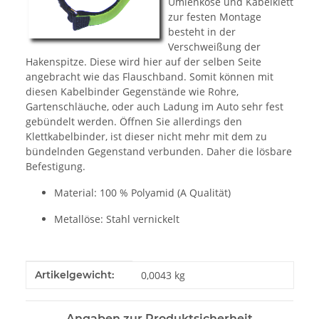
Umlenköse und Kabelklett
zur festen Montage
besteht in der
Verschweißung der
Hakenspitze. Diese wird hier auf der selben Seite
angebracht wie das Flauschband. Somit können mit
diesen Kabelbinder Gegenstände wie Rohre,
Gartenschläuche, oder auch Ladung im Auto sehr fest
gebündelt werden. Öffnen Sie allerdings den
Klettkabelbinder, ist dieser nicht mehr mit dem zu
bündelnden Gegenstand verbunden. Daher die lösbare
Befestigung.
Material: 100 % Polyamid (A Qualität)
Metallöse: Stahl vernickelt
Produkteigenschaft
Wert
Artikelgewicht:
0,0043
kg
Angaben zur Produktsicherheit