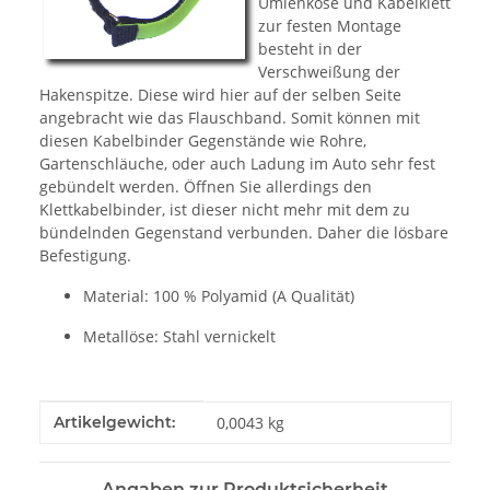
Umlenköse und Kabelklett
zur festen Montage
besteht in der
Verschweißung der
Hakenspitze. Diese wird hier auf der selben Seite
angebracht wie das Flauschband. Somit können mit
diesen Kabelbinder Gegenstände wie Rohre,
Gartenschläuche, oder auch Ladung im Auto sehr fest
gebündelt werden. Öffnen Sie allerdings den
Klettkabelbinder, ist dieser nicht mehr mit dem zu
bündelnden Gegenstand verbunden. Daher die lösbare
Befestigung.
Material: 100 % Polyamid (A Qualität)
Metallöse: Stahl vernickelt
Produkteigenschaft
Wert
Artikelgewicht:
0,0043
kg
Angaben zur Produktsicherheit