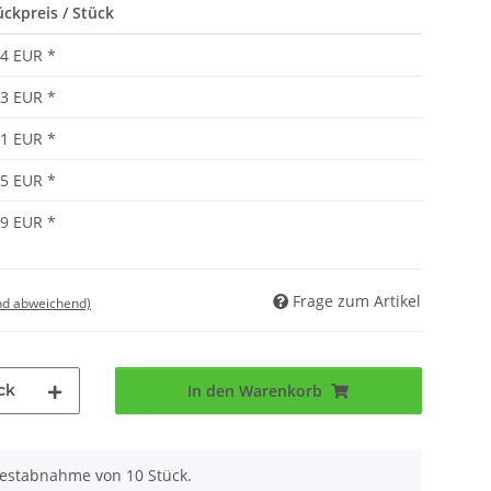
ückpreis / Stück
04 EUR
*
93 EUR
*
81 EUR
*
75 EUR
*
69 EUR
*
Frage zum Artikel
nd abweichend)
ck
In den Warenkorb
destabnahme von 10 Stück.