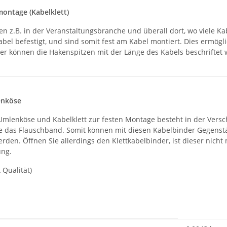
montage (Kabelklett)
en z.B. in der Veranstaltungsbranche und überall dort, wo viele K
bel befestigt, und sind somit fest am Kabel montiert. Dies ermö
ter können die Hakenspitzen mit der Länge des Kabels beschriftet 
enköse
mlenköse und Kabelklett zur festen Montage besteht in der Versc
ie das Flauschband. Somit können mit diesen Kabelbinder Gegenst
erden. Öffnen Sie allerdings den Klettkabelbinder, ist dieser n
ung.
 Qualität)