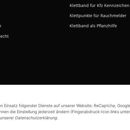
Klettband für Kfz Kennzeichen
Klettpunkte für Rauchmelder
m
Klettband als Pflanzhilfe
recht
ktivieren
Status: Opt-Out-Cookie ist nicht gesetzt (Tracking aktiv)
© Klettshop24.de
den Einsatz folgender Dienste auf unserer Website: ReCaptcha, Googl
nen die Einstellung jederzeit ändern (Fingerabdruck-Icon links unten
 unserer
Datenschutzerklärung
.