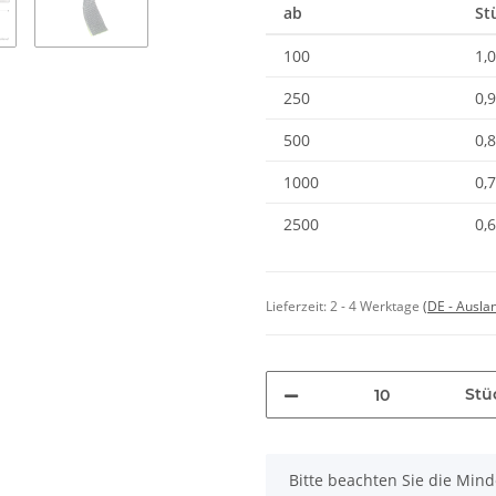
ab
St
100
1,
250
0,
500
0,
1000
0,
2500
0,
Lieferzeit:
2 - 4 Werktage
(DE - Ausla
Stü
x
Bitte beachten Sie die Min