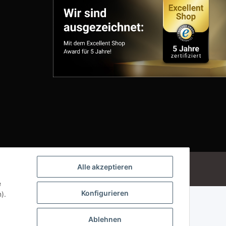
Powered by
JTL-Shop
Alle akzeptieren
e
Konfigurieren
).
Ablehnen