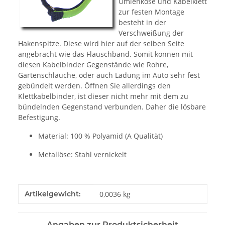
Umlenköse und Kabelklett
zur festen Montage
besteht in der
Verschweißung der
Hakenspitze. Diese wird hier auf der selben Seite
angebracht wie das Flauschband. Somit können mit
diesen Kabelbinder Gegenstände wie Rohre,
Gartenschläuche, oder auch Ladung im Auto sehr fest
gebündelt werden. Öffnen Sie allerdings den
Klettkabelbinder, ist dieser nicht mehr mit dem zu
bündelnden Gegenstand verbunden. Daher die lösbare
Befestigung.
Material: 100 % Polyamid (A Qualität)
Metallöse: Stahl vernickelt
Produkteigenschaft
Wert
Artikelgewicht:
0,0036
kg
Angaben zur Produktsicherheit