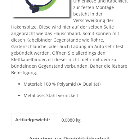
Umlenköse und Kabelklett
zur festen Montage
besteht in der
Verschweißung der
Hakenspitze. Diese wird hier auf der selben Seite
angebracht wie das Flauschband. Somit können mit
diesen Kabelbinder Gegenstände wie Rohre,
Gartenschläuche, oder auch Ladung im Auto sehr fest
gebündelt werden. Öffnen Sie allerdings den
Klettkabelbinder, ist dieser nicht mehr mit dem zu
bündelnden Gegenstand verbunden. Daher die lösbare
Befestigung.
Material: 100 % Polyamid (A Qualität)
Metallöse: Stahl vernickelt
Produkteigenschaft
Wert
Artikelgewicht:
0,0080
kg
Angaben zur Produktsicherheit