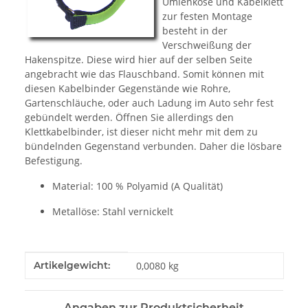
Umlenköse und Kabelklett
zur festen Montage
besteht in der
Verschweißung der
Hakenspitze. Diese wird hier auf der selben Seite
angebracht wie das Flauschband. Somit können mit
diesen Kabelbinder Gegenstände wie Rohre,
Gartenschläuche, oder auch Ladung im Auto sehr fest
gebündelt werden. Öffnen Sie allerdings den
Klettkabelbinder, ist dieser nicht mehr mit dem zu
bündelnden Gegenstand verbunden. Daher die lösbare
Befestigung.
Material: 100 % Polyamid (A Qualität)
Metallöse: Stahl vernickelt
Produkteigenschaft
Wert
Artikelgewicht:
0,0080
kg
Angaben zur Produktsicherheit