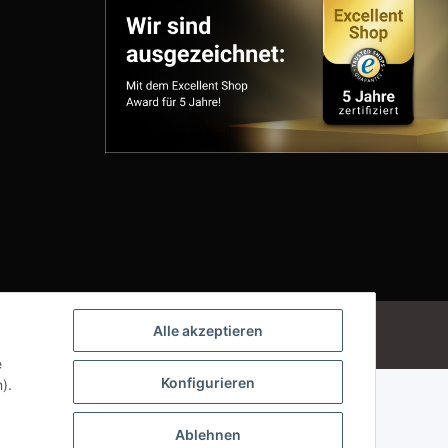
Powered by
JTL-Shop
Alle akzeptieren
e
Konfigurieren
).
Ablehnen