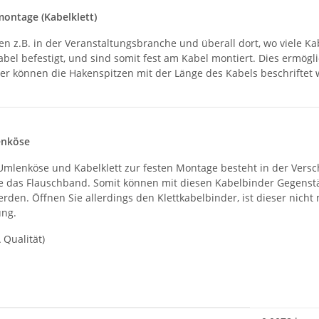
montage (Kabelklett)
en z.B. in der Veranstaltungsbranche und überall dort, wo viele K
bel befestigt, und sind somit fest am Kabel montiert. Dies ermö
ter können die Hakenspitzen mit der Länge des Kabels beschriftet 
enköse
mlenköse und Kabelklett zur festen Montage besteht in der Versc
ie das Flauschband. Somit können mit diesen Kabelbinder Gegenst
erden. Öffnen Sie allerdings den Klettkabelbinder, ist dieser n
ung.
 Qualität)