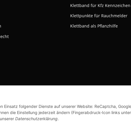
Klettband für Kfz Kennzeichen
Klettpunkte für Rauchmelder
m
Klettband als Pflanzhilfe
recht
ktivieren
Status: Opt-Out-Cookie ist nicht gesetzt (Tracking aktiv)
© Klettshop24.de
den Einsatz folgender Dienste auf unserer Website: ReCaptcha, Googl
nen die Einstellung jederzeit ändern (Fingerabdruck-Icon links unten
 unserer
Datenschutzerklärung
.