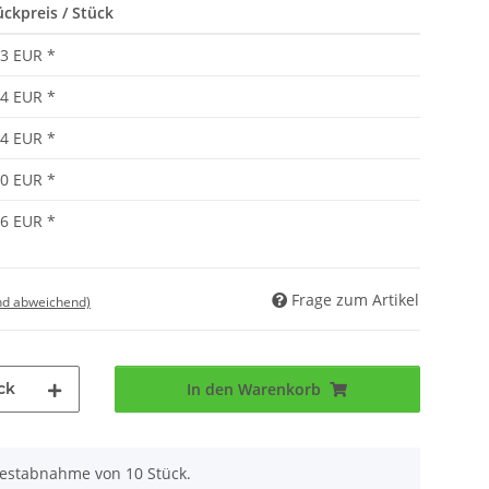
ückpreis / Stück
83 EUR
*
74 EUR
*
64 EUR
*
60 EUR
*
56 EUR
*
Frage zum Artikel
nd abweichend)
ck
In den Warenkorb
destabnahme von 10 Stück.