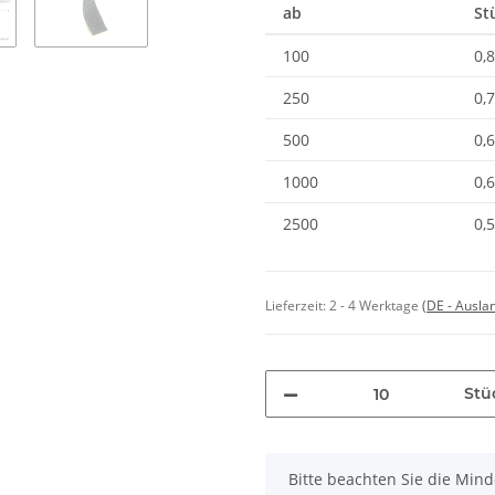
ab
St
100
0,
250
0,
500
0,
1000
0,
2500
0,
Lieferzeit:
2 - 4 Werktage
(DE - Ausla
Stü
x
Bitte beachten Sie die Min