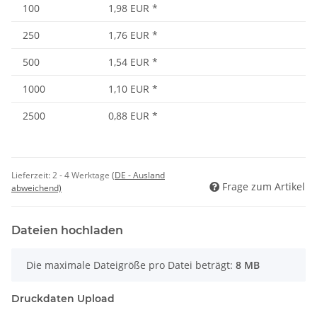
100
1,98 EUR
*
250
1,76 EUR
*
500
1,54 EUR
*
1000
1,10 EUR
*
2500
0,88 EUR
*
Lieferzeit:
2 - 4 Werktage
(DE - Ausland
Frage zum Artikel
abweichend)
Dateien hochladen
x
Die maximale Dateigröße pro Datei beträgt:
8 MB
Druckdaten Upload