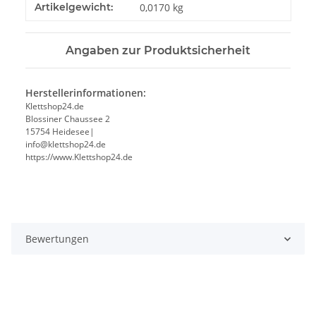
Produkteigenschaft
Wert
Artikelgewicht:
0,0170
kg
Angaben zur Produktsicherheit
Herstellerinformationen:
Klettshop24.de
Blossiner Chaussee 2
15754 Heidesee|
info@klettshop24.de
https://www.Klettshop24.de
Bewertungen