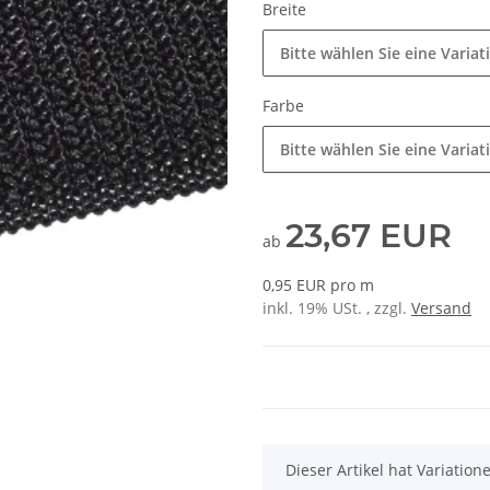
Breite
Bitte wählen Sie eine Variat
Farbe
Bitte wählen Sie eine Variat
23,67 EUR
ab
0,95 EUR pro m
inkl. 19% USt. , zzgl.
Versand
x
Dieser Artikel hat Variatio