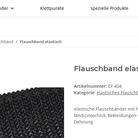
nder
Klettpunkte
spezielle Produkte
schband
Flauschband elastisch
Flauschband elas
Artikelnummer:
EF-404
Kategorie:
elastisches Flausc
elastische Flauschbänder mit 
Medizintechnik, Bekleidungen
Dehnung