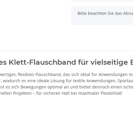
x
Bitte beachten Sie das Abn
les Klett-Flauschband für vielseitig
chwertiges, flexibles Flauschband, das sich ideal für Anwendunge
, wodurch es eine ideale Lösung für textile Anwendungen, Sporta
 passt es sich Bewegungen optimal an und bietet dennoch einen sich
ellen Projekten – für sicheren Halt bei maximaler Flexibilität!