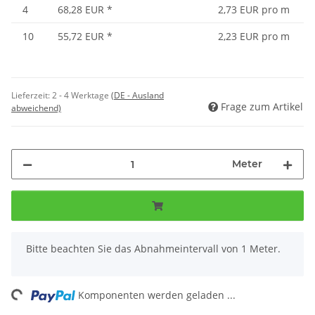
4
68,28 EUR
*
2,73 EUR pro m
10
55,72 EUR
*
2,23 EUR pro m
Lieferzeit:
2 - 4 Werktage
(DE - Ausland
Frage zum Artikel
abweichend)
Meter
x
Bitte beachten Sie das Abnahmeintervall von 1 Meter.
ng...
Komponenten werden geladen ...