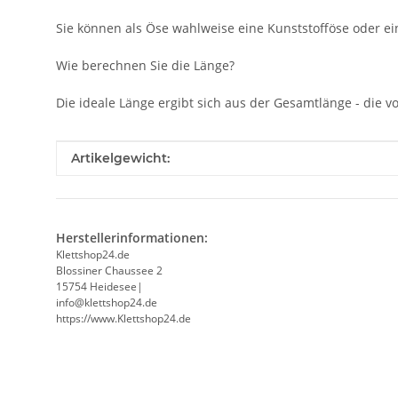
Sie können als Öse wahlweise eine Kunststofföse oder ein
Wie berechnen Sie die Länge?
Die ideale Länge ergibt sich aus der Gesamtlänge - die
Produkteigenschaft
Wert
Artikelgewicht:
Herstellerinformationen:
Klettshop24.de
Blossiner Chaussee 2
15754 Heidesee|
info@klettshop24.de
https://www.Klettshop24.de