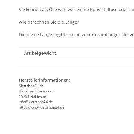
Sie können als Öse wahlweise eine Kunststofföse oder ein
Wie berechnen Sie die Länge?
Die ideale Länge ergibt sich aus der Gesamtlänge - die
Produkteigenschaft
Wert
Artikelgewicht:
Herstellerinformationen:
Klettshop24.de
Blossiner Chaussee 2
15754 Heidesee|
info@klettshop24.de
https://www.Klettshop24.de