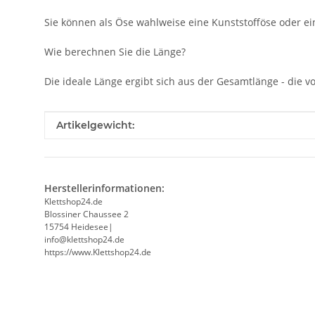
Sie können als Öse wahlweise eine Kunststofföse oder ein
Wie berechnen Sie die Länge?
Die ideale Länge ergibt sich aus der Gesamtlänge - die
Produkteigenschaft
Wert
Artikelgewicht:
Herstellerinformationen:
Klettshop24.de
Blossiner Chaussee 2
15754 Heidesee|
info@klettshop24.de
https://www.Klettshop24.de