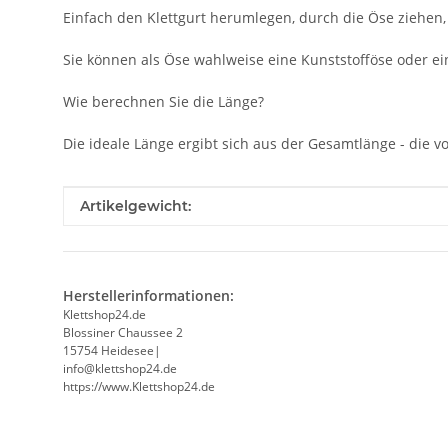
Einfach den Klettgurt herumlegen, durch die Öse ziehen, 
Sie können als Öse wahlweise eine Kunststofföse oder ein
Wie berechnen Sie die Länge?
Die ideale Länge ergibt sich aus der Gesamtlänge - die
Produkteigenschaft
Wert
Artikelgewicht:
Herstellerinformationen:
Klettshop24.de
Blossiner Chaussee 2
15754 Heidesee|
info@klettshop24.de
https://www.Klettshop24.de