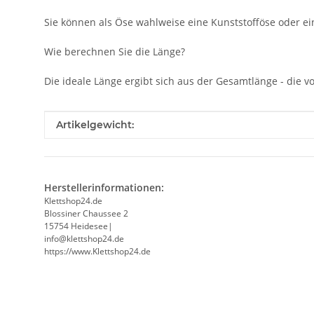
Sie können als Öse wahlweise eine Kunststofföse oder ein
Wie berechnen Sie die Länge?
Die ideale Länge ergibt sich aus der Gesamtlänge - die
Produkteigenschaft
Wert
Artikelgewicht:
Herstellerinformationen:
Klettshop24.de
Blossiner Chaussee 2
15754 Heidesee|
info@klettshop24.de
https://www.Klettshop24.de