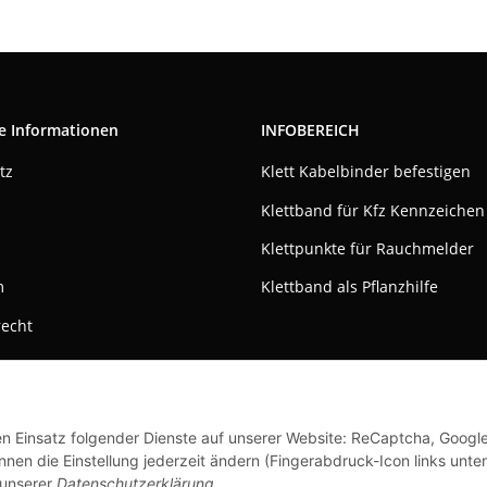
e Informationen
INFOBEREICH
tz
Klett Kabelbinder befestigen
Klettband für Kfz Kennzeichen
Klettpunkte für Rauchmelder
m
Klettband als Pflanzhilfe
recht
den Einsatz folgender Dienste auf unserer Website: ReCaptcha, Googl
nen die Einstellung jederzeit ändern (Fingerabdruck-Icon links unten
 unserer
Datenschutzerklärung
.