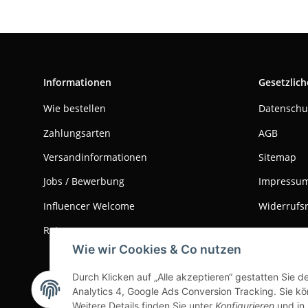
Informationen
Gesetzlich
Wie bestellen
Datenschu
Zahlungsarten
AGB
Versandinformationen
Sitemap
Jobs / Bewerbung
Impressu
Influencer Welcome
Widerrufs
Retouren
Wie wir Cookies & Co nutzen
Durch Klicken auf „Alle akzeptieren“ gestatten Sie 
Vertrag widerrufen
Analytics 4, Google Ads Conversion Tracking. Sie kön
Weitere Details finden Sie unter
Konfigurieren
und in