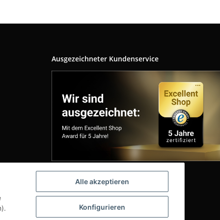
Ausgezeichneter Kundenservice
Alle akzeptieren
e
Konfigurieren
).