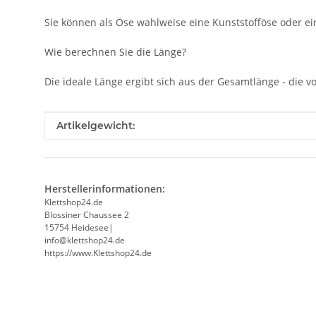
Sie können als Öse wahlweise eine Kunststofföse oder ein
Wie berechnen Sie die Länge?
Die ideale Länge ergibt sich aus der Gesamtlänge - die
Produkteigenschaft
Wert
Artikelgewicht:
Herstellerinformationen:
Klettshop24.de
Blossiner Chaussee 2
15754 Heidesee|
info@klettshop24.de
https://www.Klettshop24.de