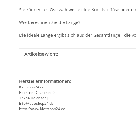
Sie können als Öse wahlweise eine Kunststofföse oder ein
Wie berechnen Sie die Länge?
Die ideale Länge ergibt sich aus der Gesamtlänge - die
Produkteigenschaft
Wert
Artikelgewicht:
Herstellerinformationen:
Klettshop24.de
Blossiner Chaussee 2
15754 Heidesee|
info@klettshop24.de
https://www.Klettshop24.de