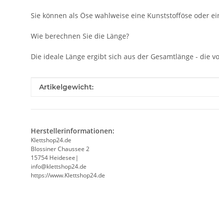
Sie können als Öse wahlweise eine Kunststofföse oder ein
Wie berechnen Sie die Länge?
Die ideale Länge ergibt sich aus der Gesamtlänge - die
Produkteigenschaft
Wert
Artikelgewicht:
Herstellerinformationen:
Klettshop24.de
Blossiner Chaussee 2
15754 Heidesee|
info@klettshop24.de
https://www.Klettshop24.de