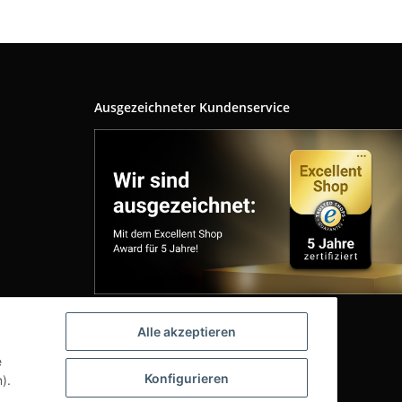
Ausgezeichneter Kundenservice
Alle akzeptieren
e
Konfigurieren
).