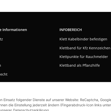
e Informationen
INFOBEREICH
tz
Klett Kabelbinder befestigen
Klettband für Kfz Kennzeichen
Klettpunkte für Rauchmelder
m
Klettband als Pflanzhilfe
recht
den Einsatz folgender Dienste auf unserer Website: ReCaptcha, Googl
nen die Einstellung jederzeit ändern (Fingerabdruck-Icon links unten
 unserer
Datenschutzerklärung
.