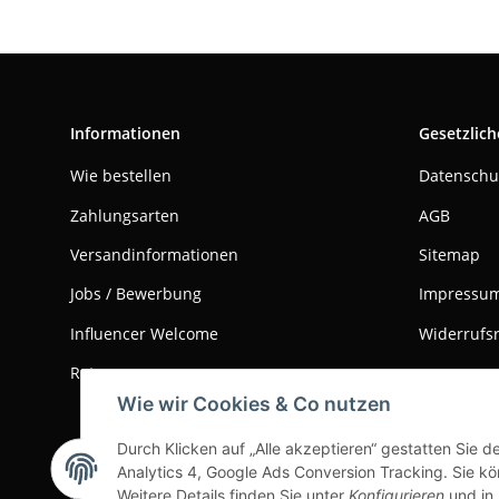
Informationen
Gesetzlich
Wie bestellen
Datenschu
Zahlungsarten
AGB
Versandinformationen
Sitemap
Jobs / Bewerbung
Impressu
Influencer Welcome
Widerrufs
Retouren
Wie wir Cookies & Co nutzen
Durch Klicken auf „Alle akzeptieren“ gestatten Sie 
Vertrag widerrufen
Analytics 4, Google Ads Conversion Tracking. Sie kön
Weitere Details finden Sie unter
Konfigurieren
und in