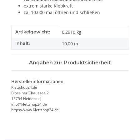
extrem starke Klebkraft
ca. 10.000 mal öffnen und schließen
Produkteigenschaft
Wert
Artikelgewicht:
0,2910
kg
Inhalt:
10,00 m
Angaben zur Produktsicherheit
Herstellerinformationen:
Klettshop24.de
Blossiner Chaussee 2
15754 Heidesee|
info@klettshop24.de
https://www.Klettshop24.de