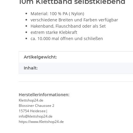
10m Klettband selbstklebend
Material: 100 % PA ( Nylon)
verschiedene Breiten und Farben verfügbar
Hakenband, Flauschband oder als Set
extrem starke Klebkraft
ca. 10.000 mal öffnen und schließen
Produkteigenschaft
Wert
Artikelgewicht:
Inhalt:
Herstellerinformationen:
Klettshop24.de
Blossiner Chaussee 2
15754 Heidesee|
info@klettshop24.de
https://www.Klettshop24.de