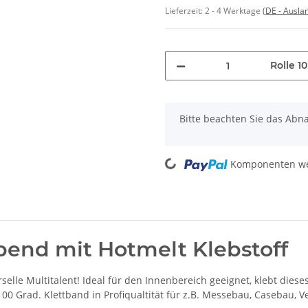
Lieferzeit:
2 - 4 Werktage
(DE - Ausla
Rolle 1
x
Bitte beachten Sie das Abn
Loading...
Komponenten wer
bend mit Hotmelt Klebstoff
selle Multitalent! Ideal für den Innenbereich geeignet, klebt diese
100 Grad. Klettband in Profiqualtität für z.B. Messebau, Casebau, 