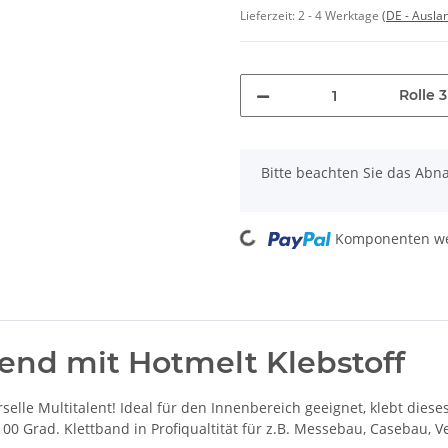
Lieferzeit:
2 - 4 Werktage
(DE - Ausla
Rolle 
x
Bitte beachten Sie das Abna
Loading...
Komponenten wer
end mit Hotmelt Klebstoff
selle Multitalent! Ideal für den Innenbereich geeignet, klebt diese
100 Grad. Klettband in Profiqualtität für z.B. Messebau, Casebau, 