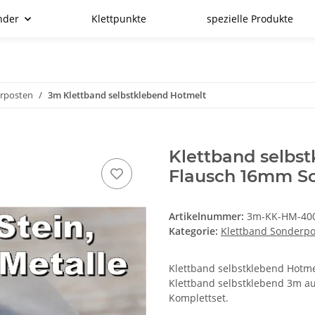
nder
Klettpunkte
spezielle Produkte
erposten
3m Klettband selbstklebend Hotmelt
Klettband selbs
Flausch 16mm S
Artikelnummer:
3m-KK-HM-400
Kategorie:
Klettband Sonderp
Klettband selbstklebend Hotmelt
Klettband selbstklebend 3m au
Komplettset.