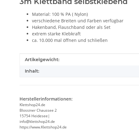
3m Klettband selbstklebend
Material: 100 % PA ( Nylon)
verschiedene Breiten und Farben verfügbar
Hakenband, Flauschband oder als Set
extrem starke Klebkraft
ca. 10.000 mal öffnen und schließen
Produkteigenschaft
Wert
Artikelgewicht:
Inhalt:
Herstellerinformationen:
Klettshop24.de
Blossiner Chaussee 2
15754 Heidesee|
info@klettshop24.de
https://www.Klettshop24.de