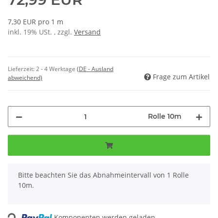
7,30 EUR pro 1 m
inkl. 19% USt. , zzgl.
Versand
Lieferzeit:
2 - 4 Werktage
(DE - Ausland
Frage zum Artikel
abweichend)
Rolle 10m
x
Bitte beachten Sie das Abnahmeintervall von 1 Rolle
10m.
Loading...
Komponenten werden geladen ...