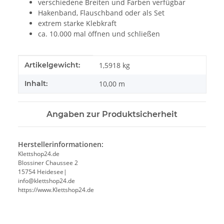
verschiedene Breiten und Farben verfügbar
Hakenband, Flauschband oder als Set
extrem starke Klebkraft
ca. 10.000 mal öffnen und schließen
Produkteigenschaft
Wert
Artikelgewicht:
1,5918
kg
Inhalt:
10,00 m
Angaben zur Produktsicherheit
Herstellerinformationen:
Klettshop24.de
Blossiner Chaussee 2
15754 Heidesee|
info@klettshop24.de
https://www.Klettshop24.de