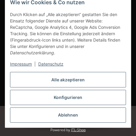
Wie wir Cookies & Co nutzen
Ausgezeichneter Kundenservice
Durch Klicken auf „Alle akzeptieren“ gestatten Sie den
Einsatz folgender Dienste auf unserer Website:
ReCaptcha, Google Analytics 4, Google Ads Conversion
Tracking. Sie können die Einstellung jederzeit ändern
(Fingerabdruck-Icon links unten). Weitere Details finden
Sie unter
Konfigurieren
und in unserer
Datenschutzerklärung
.
Impressum
|
Datenschutz
Alle akzeptieren
Vertrag widerrufen
Konfigurieren
* Alle Preise inkl. gesetzlicher USt., zzgl.
Versand
Google Analytics deaktivieren
Status: Opt-Out-Cookie ist nicht gesetzt
Ablehnen
(Tracking aktiv)
© Klettshop24.de
Powered by
JTL-Shop