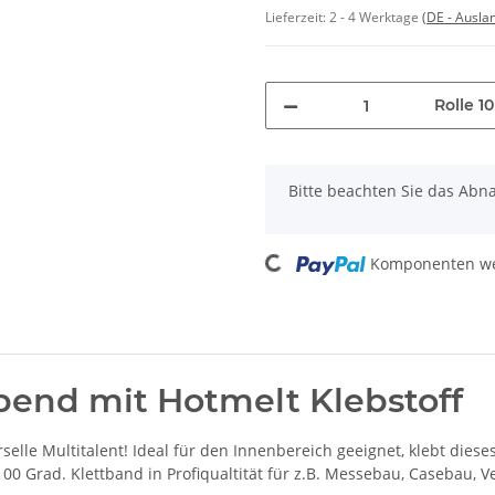
Lieferzeit:
2 - 4 Werktage
(DE - Ausla
Rolle 1
x
Bitte beachten Sie das Abn
Loading...
Komponenten wer
bend mit Hotmelt Klebstoff
selle Multitalent! Ideal für den Innenbereich geeignet, klebt diese
100 Grad. Klettband in Profiqualtität für z.B. Messebau, Casebau, 