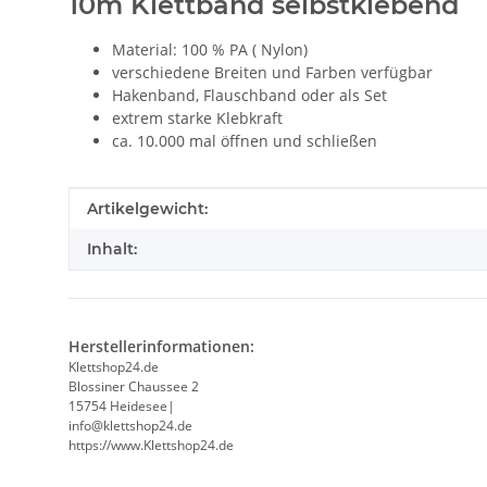
10m Klettband selbstklebend
Material: 100 % PA ( Nylon)
verschiedene Breiten und Farben verfügbar
Hakenband, Flauschband oder als Set
extrem starke Klebkraft
ca. 10.000 mal öffnen und schließen
Produkteigenschaft
Wert
Artikelgewicht:
Inhalt:
Herstellerinformationen:
Klettshop24.de
Blossiner Chaussee 2
15754 Heidesee|
info@klettshop24.de
https://www.Klettshop24.de