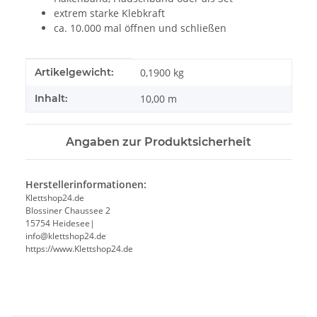
extrem starke Klebkraft
ca. 10.000 mal öffnen und schließen
Produkteigenschaft
Wert
Artikelgewicht:
0,1900
kg
Inhalt:
10,00 m
Angaben zur Produktsicherheit
Herstellerinformationen:
Klettshop24.de
Blossiner Chaussee 2
15754 Heidesee|
info@klettshop24.de
https://www.Klettshop24.de