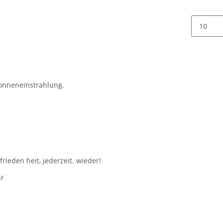
Sonneneinstrahlung.
rieden heit, jederzeit. wieder!
uf