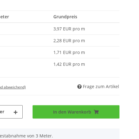
Meter
Grundpreis
3,97 EUR pro m
2,28 EUR pro m
1,71 EUR pro m
1,42 EUR pro m
Frage zum Artikel
nd abweichend)
er
In den Warenkorb
destabnahme von 3 Meter.