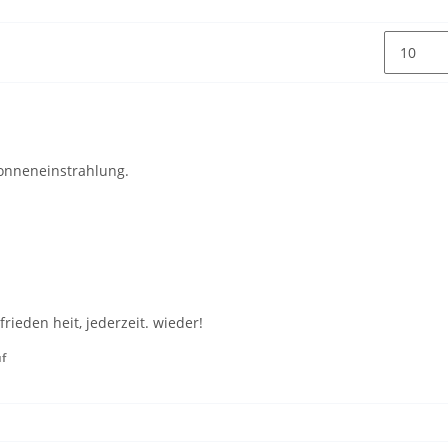
Sonneneinstrahlung.
rieden heit, jederzeit. wieder!
uf