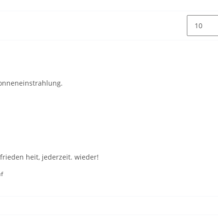
Sonneneinstrahlung.
rieden heit, jederzeit. wieder!
uf