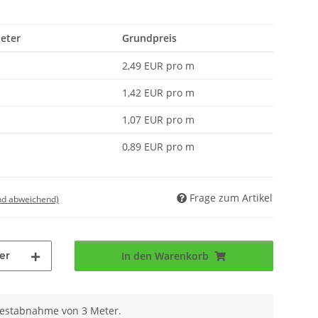
Meter
Grundpreis
2,49 EUR pro m
1,42 EUR pro m
1,07 EUR pro m
0,89 EUR pro m
Frage zum Artikel
nd abweichend)
er
In den Warenkorb
destabnahme von 3 Meter.