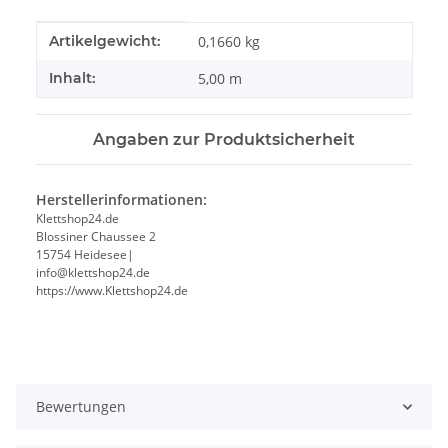
Produkteigenschaft
Wert
Artikelgewicht:
0,1660
kg
Inhalt:
5,00 m
Angaben zur Produktsicherheit
Herstellerinformationen:
Klettshop24.de
Blossiner Chaussee 2
15754 Heidesee|
info@klettshop24.de
https://www.Klettshop24.de
Bewertungen