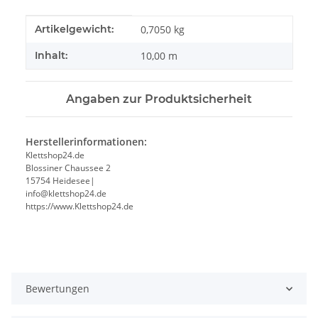
Produkteigenschaft
Wert
Artikelgewicht:
0,7050
kg
Inhalt:
10,00 m
Angaben zur Produktsicherheit
Herstellerinformationen:
Klettshop24.de
Blossiner Chaussee 2
15754 Heidesee|
info@klettshop24.de
https://www.Klettshop24.de
Bewertungen