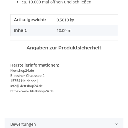
ca. 10.000 mal öffnen und schließen
Produkteigenschaft
Wert
Artikelgewicht:
0,5010
kg
Inhalt:
10,00 m
Angaben zur Produktsicherheit
Herstellerinformationen:
Klettshop24.de
Blossiner Chaussee 2
15754 Heidesee|
info@klettshop24.de
https://www.Klettshop24.de
Bewertungen