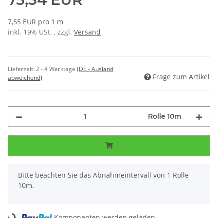
7,55 EUR pro 1 m
inkl. 19% USt. , zzgl.
Versand
Lieferzeit:
2 - 4 Werktage
(DE - Ausland
Frage zum Artikel
abweichend)
Rolle 10m
x
Bitte beachten Sie das Abnahmeintervall von 1 Rolle
10m.
Komponenten werden geladen ...