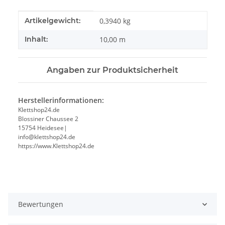
Produkteigenschaft
Wert
Artikelgewicht:
0,3940
kg
Inhalt:
10,00 m
Angaben zur Produktsicherheit
Herstellerinformationen:
Klettshop24.de
Blossiner Chaussee 2
15754 Heidesee|
info@klettshop24.de
https://www.Klettshop24.de
Bewertungen