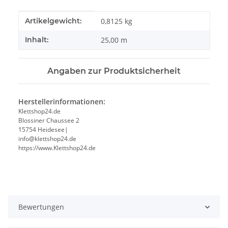
Produkteigenschaft
Wert
Artikelgewicht:
0,8125
kg
Inhalt:
25,00 m
Angaben zur Produktsicherheit
Herstellerinformationen:
Klettshop24.de
Blossiner Chaussee 2
15754 Heidesee|
info@klettshop24.de
https://www.Klettshop24.de
Bewertungen