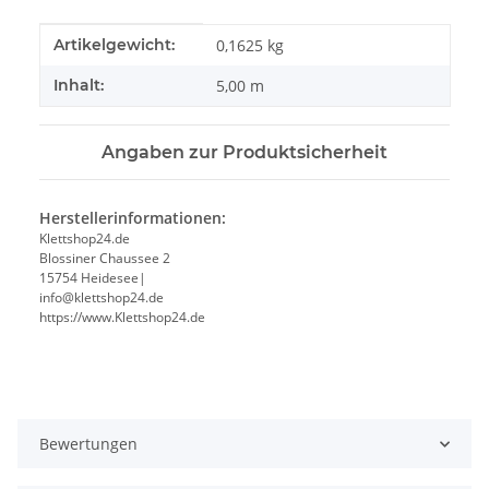
Produkteigenschaft
Wert
Artikelgewicht:
0,1625
kg
Inhalt:
5,00 m
Angaben zur Produktsicherheit
Herstellerinformationen:
Klettshop24.de
Blossiner Chaussee 2
15754 Heidesee|
info@klettshop24.de
https://www.Klettshop24.de
Bewertungen