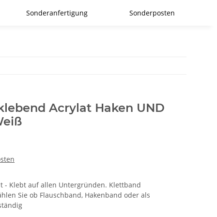
Sonderanfertigung
Sonderposten
tklebend Acrylat Haken UND
Weiß
osten
t - Klebt auf allen Untergründen. Klettband
ählen Sie ob Flauschband, Hakenband oder als
ständig