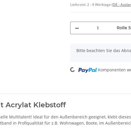
Lieferzeit:
2 - 4 Werktage
(DE - Ausla
Rolle 
x
Bitte beachten Sie das Abna
Loading...
Komponenten wer
 Acrylat Klebstoff
selle Multitalent! Ideal für den Außenbereich geeignet, klebt diese
ettband in Profiqualtität für z.B. Wohnwagen, Boote, im Außenbereic