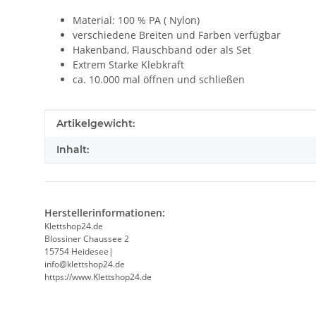
Material: 100 % PA ( Nylon)
verschiedene Breiten und Farben verfügbar
Hakenband, Flauschband oder als Set
Extrem Starke Klebkraft
ca. 10.000 mal öffnen und schließen
Produkteigenschaft
Wert
Artikelgewicht:
Inhalt:
Herstellerinformationen:
Klettshop24.de
Blossiner Chaussee 2
15754 Heidesee|
info@klettshop24.de
https://www.Klettshop24.de