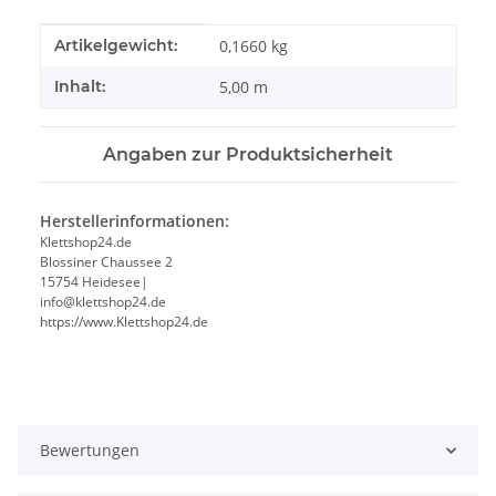
Produkteigenschaft
Wert
Artikelgewicht:
0,1660
kg
Inhalt:
5,00 m
Angaben zur Produktsicherheit
Herstellerinformationen:
Klettshop24.de
Blossiner Chaussee 2
15754 Heidesee|
info@klettshop24.de
https://www.Klettshop24.de
Bewertungen