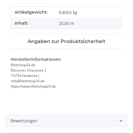
Produkteigenschaft
Wert
Artikelgewicht:
0,4063
kg
Inhalt:
25,00 m
Angaben zur Produktsicherheit
Herstellerinformationen:
Klettshop24.de
Blossiner Chaussee 2
15754 Heidesee|
info@klettshop24.de
https://www.Klettshop24.de
Bewertungen