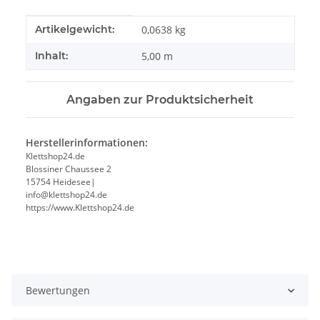
Produkteigenschaft
Wert
Artikelgewicht:
0,0638
kg
Inhalt:
5,00 m
Angaben zur Produktsicherheit
Herstellerinformationen:
Klettshop24.de
Blossiner Chaussee 2
15754 Heidesee|
info@klettshop24.de
https://www.Klettshop24.de
Bewertungen