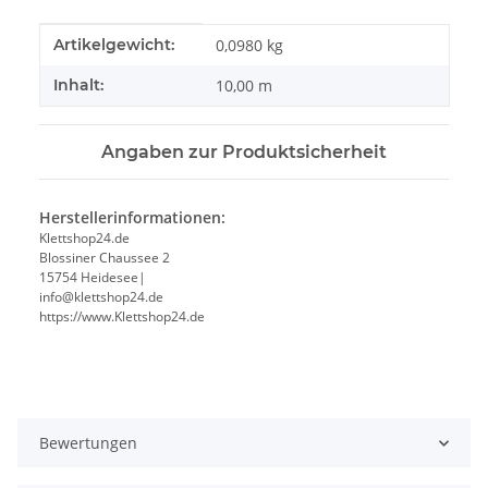
Produkteigenschaft
Wert
Artikelgewicht:
0,0980
kg
Inhalt:
10,00 m
Angaben zur Produktsicherheit
Herstellerinformationen:
Klettshop24.de
Blossiner Chaussee 2
15754 Heidesee|
info@klettshop24.de
https://www.Klettshop24.de
Bewertungen