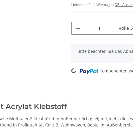
Lieferzeit:
2 - 4 Werktage
(DE - Ausla
Rolle 
x
Bitte beachten Sie das Abna
Loading...
Komponenten wer
 Acrylat Klebstoff
selle Multitalent! Ideal für den Außenbereich geeignet, klebt diese
ettband in Profiqualtität für z.B. Wohnwagen, Boote, im Außenbereic