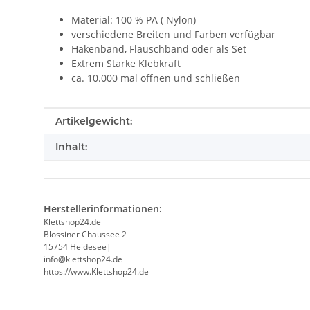
Material: 100 % PA ( Nylon)
verschiedene Breiten und Farben verfügbar
Hakenband, Flauschband oder als Set
Extrem Starke Klebkraft
ca. 10.000 mal öffnen und schließen
Produkteigenschaft
Wert
Artikelgewicht:
Inhalt:
Herstellerinformationen:
Klettshop24.de
Blossiner Chaussee 2
15754 Heidesee|
info@klettshop24.de
https://www.Klettshop24.de