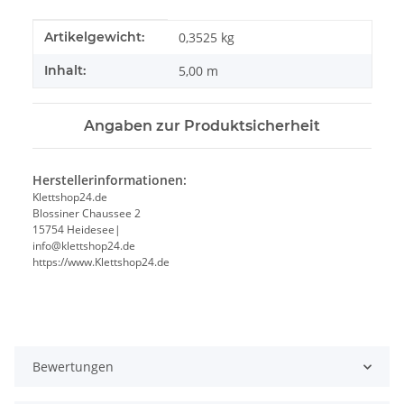
Produkteigenschaft
Wert
Artikelgewicht:
0,3525
kg
Inhalt:
5,00 m
Angaben zur Produktsicherheit
Herstellerinformationen:
Klettshop24.de
Blossiner Chaussee 2
15754 Heidesee|
info@klettshop24.de
https://www.Klettshop24.de
Bewertungen