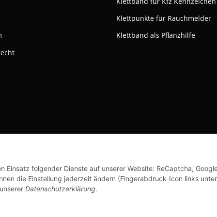
Klettband für Kfz Kennzeichen
Klettpunkte für Rauchmelder
m
Klettband als Pflanzhilfe
recht
ktivieren
Status: Opt-Out-Cookie ist nicht gesetzt (Tracking aktiv)
© Klettshop24.de
den Einsatz folgender Dienste auf unserer Website: ReCaptcha, Googl
nen die Einstellung jederzeit ändern (Fingerabdruck-Icon links unten
 unserer
Datenschutzerklärung
.