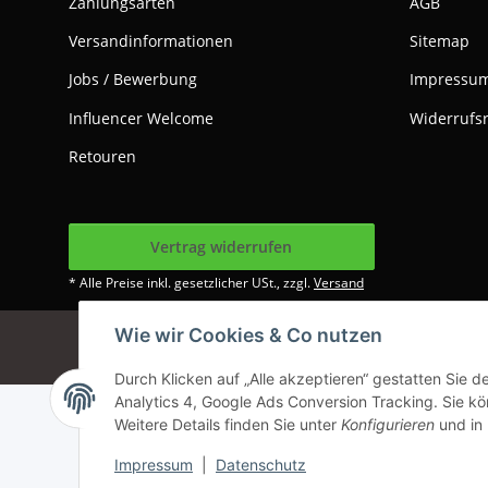
Zahlungsarten
AGB
Versandinformationen
Sitemap
Jobs / Bewerbung
Impressu
Influencer Welcome
Widerrufs
Retouren
Vertrag widerrufen
* Alle Preise inkl. gesetzlicher USt., zzgl.
Versand
Wie wir Cookies & Co nutzen
Google Analytics dea
Durch Klicken auf „Alle akzeptieren“ gestatten Sie 
Analytics 4, Google Ads Conversion Tracking. Sie kön
Weitere Details finden Sie unter
Konfigurieren
und in
Impressum
|
Datenschutz