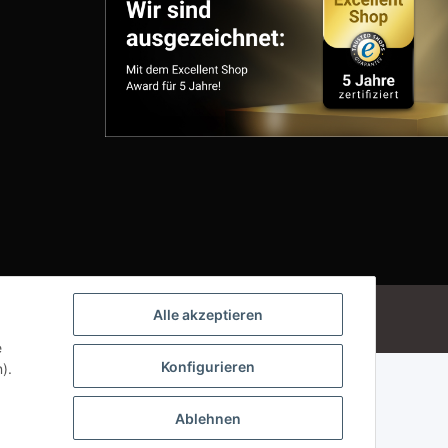
Powered by
JTL-Shop
Alle akzeptieren
e
Konfigurieren
).
Ablehnen