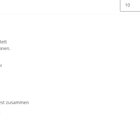
lett
ionen.
f
fest zusammen