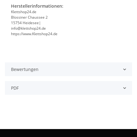
Herstellerinformationen:
Klettshop24.de
Blossiner Chaussee 2
15754 Heidesee|
info@klettshop24.de
https://www.Klettshop24.de
Bewertungen
PDF