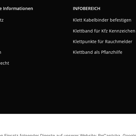
e Informationen
INFOBEREICH
tz
Klett Kabelbinder befestigen
Klettband für Kfz Kennzeichen
Klettpunkte für Rauchmelder
m
Klettband als Pflanzhilfe
recht
ktivieren
Status: Opt-Out-Cookie ist nicht gesetzt (Tracking aktiv)
© Klettshop24.de
den Einsatz folgender Dienste auf unserer Website: ReCaptcha, Googl