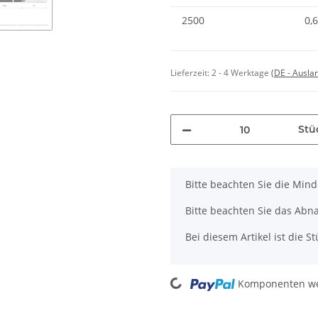
2500
0,
Lieferzeit:
2 - 4 Werktage
(DE - Ausla
Stü
x
Bitte beachten Sie die Min
Bitte beachten Sie das Abna
Bei diesem Artikel ist die Stü
Loading...
Komponenten wer