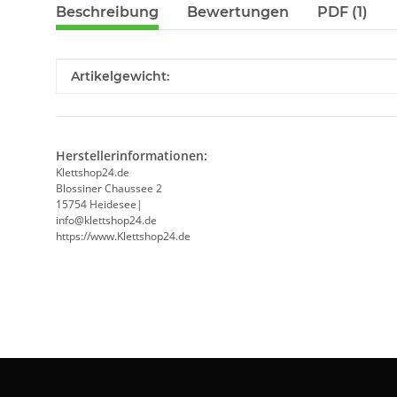
Beschreibung
Bewertungen
PDF (1)
Produkteigenschaft
Wert
Artikelgewicht:
Herstellerinformationen:
Klettshop24.de
Blossiner Chaussee 2
15754 Heidesee|
info@klettshop24.de
https://www.Klettshop24.de