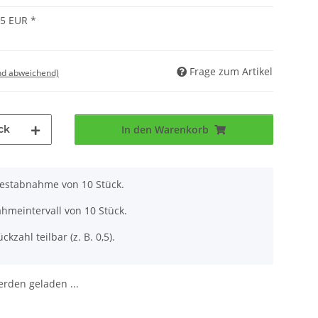
65 EUR
*
Frage zum Artikel
nd abweichend)
ck
In den Warenkorb
destabnahme von 10 Stück.
hmeintervall von 10 Stück.
ckzahl teilbar (z. B. 0,5).
den geladen ...