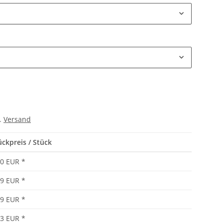
l.
Versand
ückpreis / Stück
00 EUR
*
89 EUR
*
79 EUR
*
73 EUR
*