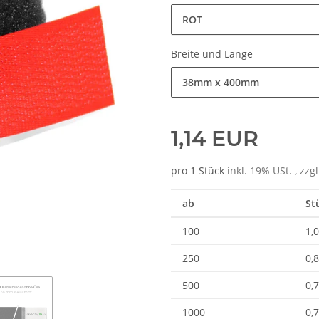
ROT
Breite und Länge
38mm x 400mm
1,14 EUR
pro 1 Stück
inkl. 19% USt. , zzg
ab
St
100
1,
250
0,
500
0,
1000
0,