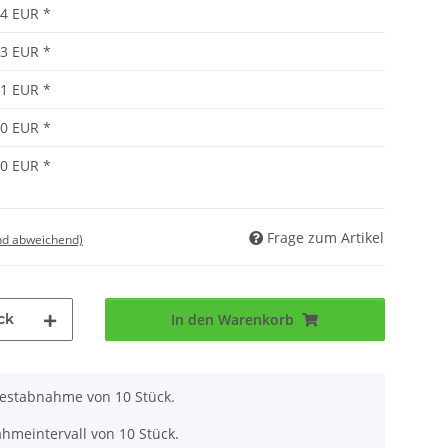
94 EUR
*
73 EUR
*
51 EUR
*
40 EUR
*
30 EUR
*
Frage zum Artikel
nd abweichend)
ck
In den Warenkorb
destabnahme von 10 Stück.
hmeintervall von 10 Stück.