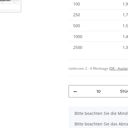
100
1,
250
1,
500
1,
1000
1,
2500
1,
Lieferzeit:
2 - 4 Werktage
(DE - Ausla
Stü
x
Bitte beachten Sie die Min
Bitte beachten Sie das Abna