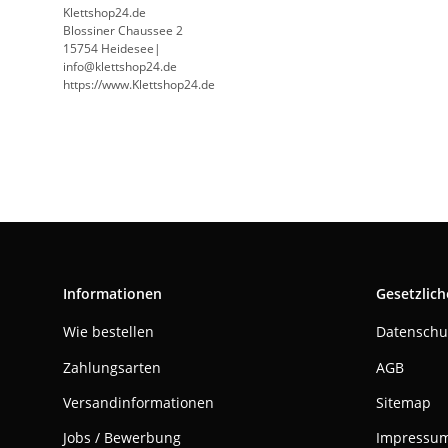
Klettshop24.de
Blossiner Chaussee 2
15754 Heidesee|
info@klettshop24.de
https://www.Klettshop24.de
Informationen
Gesetzlich
Wie bestellen
Datenschu
Zahlungsarten
AGB
Versandinformationen
Sitemap
Jobs / Bewerbung
Impressu