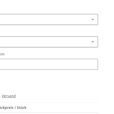
 mm
 mm
l.
Versand
ückpreis / Stück