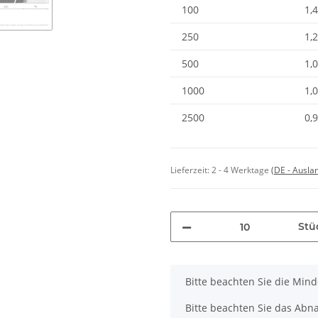
100
1,
250
1,
500
1,
1000
1,
2500
0,
Lieferzeit:
2 - 4 Werktage
(DE - Ausla
Stü
x
Bitte beachten Sie die Min
Bitte beachten Sie das Abna