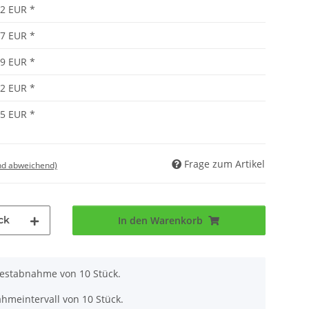
42 EUR
*
27 EUR
*
09 EUR
*
02 EUR
*
95 EUR
*
Frage zum Artikel
nd abweichend)
ck
In den Warenkorb
destabnahme von 10 Stück.
hmeintervall von 10 Stück.