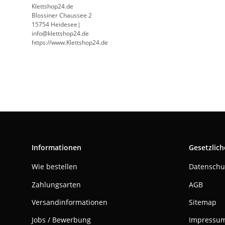
Klettshop24.de
Blossiner Chaussee 2
15754 Heidesee|
info@klettshop24.de
https://www.Klettshop24.de
Informationen
Gesetzlich
Wie bestellen
Datenschu
Zahlungsarten
AGB
Versandinformationen
Sitemap
Jobs / Bewerbung
Impressu