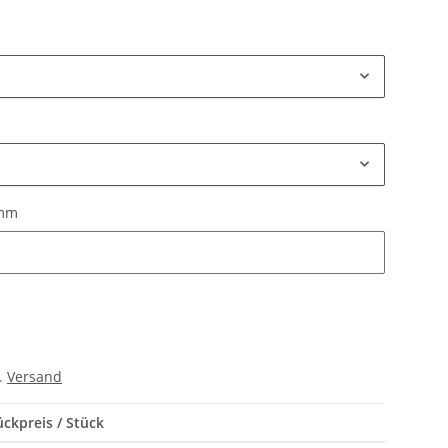
 mm
 mm
l.
Versand
ückpreis / Stück