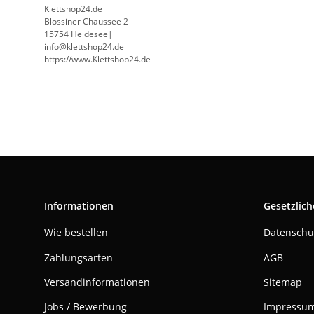
Klettshop24.de
Blossiner Chaussee 2
15754 Heidesee|
info@klettshop24.de
https://www.Klettshop24.de
Informationen
Gesetzlich
Wie bestellen
Datenschu
Zahlungsarten
AGB
Versandinformationen
Sitemap
Jobs / Bewerbung
Impressu