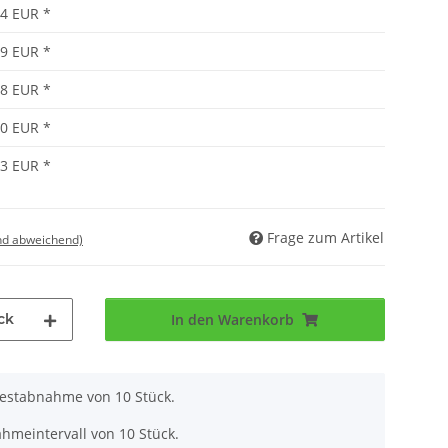
24 EUR
*
09 EUR
*
98 EUR
*
90 EUR
*
83 EUR
*
Frage zum Artikel
nd abweichend)
ck
In den Warenkorb
destabnahme von 10 Stück.
hmeintervall von 10 Stück.