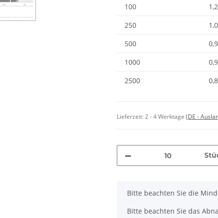
100
1,
250
1,
500
0,
1000
0,
2500
0,
Lieferzeit:
2 - 4 Werktage
(DE - Ausla
Stü
x
Bitte beachten Sie die Min
Bitte beachten Sie das Abna