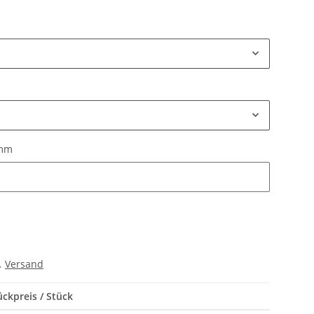
 mm
 mm
l.
Versand
ückpreis / Stück