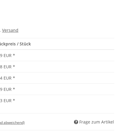
l.
Versand
ückpreis / Stück
09 EUR
*
98 EUR
*
84 EUR
*
79 EUR
*
73 EUR
*
Frage zum Artikel
nd abweichend)