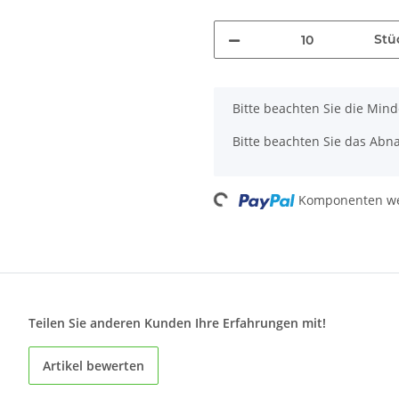
Stü
x
Bitte beachten Sie die Min
Bitte beachten Sie das Abna
Loading...
Komponenten wer
Teilen Sie anderen Kunden Ihre Erfahrungen mit!
Artikel bewerten